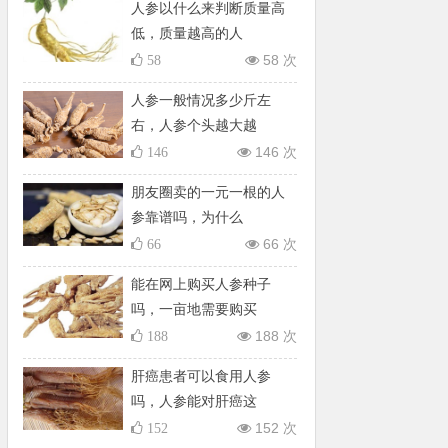
人参以什么来判断质量高
低，质量越高的人
58 次
58
人参一般情况多少斤左
右，人参个头越大越
146 次
146
朋友圈卖的一元一根的人
参靠谱吗，为什么
66 次
66
能在网上购买人参种子
吗，一亩地需要购买
188 次
188
肝癌患者可以食用人参
吗，人参能对肝癌这
152 次
152