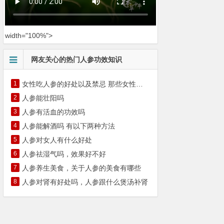
width="100%">
网友关心的热门人参功效知识
1
女性吃人参的好处以及禁忌 那些女性不适
2
人参能壮阳吗
3
人参有活血的功效吗
4
人参能解酒吗 有以下两种方法
5
人参对女人有什么好处
6
人参祛湿气吗，效果好不好
7
人参养生美食，关于人参的美食有哪些
8
人参对肾有好处吗，人参跟什么煲汤补肾