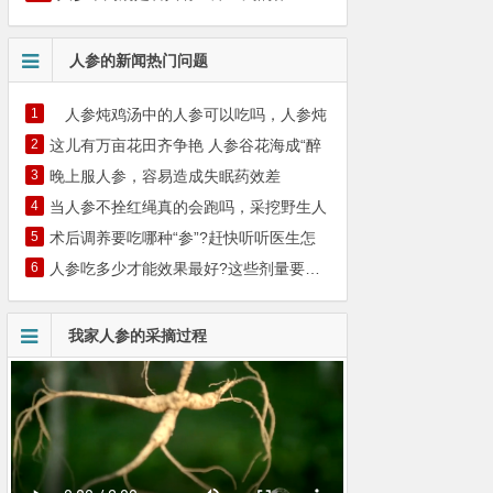
人参的新闻热门问题
1
人参炖鸡汤中的人参可以吃吗，人参炖
2
这儿有万亩花田齐争艳 人参谷花海成“醉
3
晚上服人参，容易造成失眠药效差
4
当人参不拴红绳真的会跑吗，采挖野生人
5
术后调养要吃哪种“参”?赶快听听医生怎
6
人参吃多少才能效果最好?这些剂量要知晓
我家人参的采摘过程