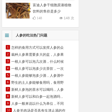
富迪人参干细胞原液植物
饮料的售价是多少
148 次
148
人参的吃法热门问题
1
怎样的食用方式可以发挥人参的众
2
栽种人参果需要多大的盆，人参果
3
一根人参可以泡几次酒，什么时候
4
一根人参可以泡多少次茶饮，一次
5
一根人参能够泡多少酒，人参酒中
6
野生的土人参能够食用吗，食用野
7
新鲜人参泡的茶水可以喝吗，人参
8
新鲜人参可以和白参一起泡酒吗，
9
人参一般来说以什么为单位，不同
10
人参羊肉汤是否具有生津止渴的作